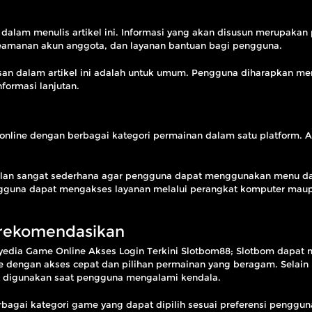
 dalam menulis artikel ini. Informasi yang akan disusun merupak
keamanan akun anggota, dan layanan bantuan bagi pengguna.
san dalam artikel ini adalah untuk umum. Pengguna diharapkan m
ormasi lanjutan.
nline dengan berbagai kategori permainan dalam satu platform. 
ilan sangat sederhana agar pengguna dapat menggunakan menu dafta
gguna dapat mengakses layanan melalui perangkat komputer maup
irekomendasikan
yedia Game Online Akses Login Terkini Slotbom88; Slotbom dapat m
 dengan akses cepat dan pilihan permainan yang beragam. Selain k
 digunakan saat pengguna mengalami kendala.
rbagai kategori game yang dapat dipilih sesuai preferensi penggun