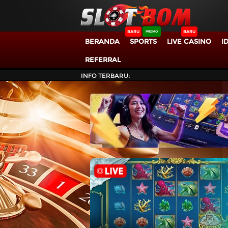
BARU
BARU
PROMO
BERANDA
SPORTS
LIVE CASINO
I
REFERRAL
INFO TERBARU: