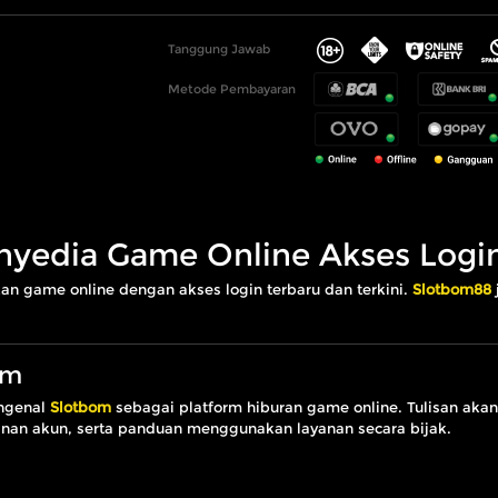
Tanggung Jawab
Metode Pembayaran
yedia Game Online Akses Login
n game online dengan akses login terbaru dan terkini.
Slotbom88
om
engenal
Slotbom
sebagai platform hiburan game online. Tulisan ak
anan akun, serta panduan menggunakan layanan secara bijak.