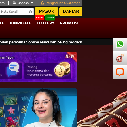
ami
Bahasa
Pengaduan Customer
DAFTAR
BARU
PROMO
LE
IDNRAFFLE
LOTTERY
PROMOSI
permainan online resmi dan paling modern di Indonesia ---
Situs Re