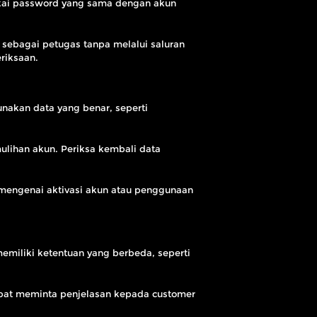
akai password yang sama dengan akun
sebagai petugas tanpa melalui saluran
riksaan.
akan data yang benar, seperti
ulihan akun. Periksa kembali data
engenai aktivasi akun atau penggunaan
emiliki ketentuan yang berbeda, seperti
apat meminta penjelasan kepada customer