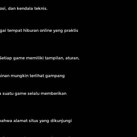
si, dan kendala teknis.
ai tempat hiburan online yang praktis
Setiap game memiliki tampilan, aturan,
ainan mungkin terlihat gampang
a suatu game selalu memberikan
ahwa alamat situs yang dikunjungi