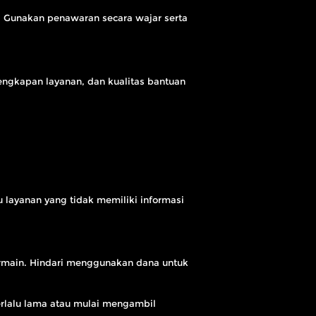
 Gunakan penawaran secara wajar serta
engkapan layanan, dan kualitas bantuan
layanan yang tidak memiliki informasi
rmain. Hindari menggunakan dana untuk
erlalu lama atau mulai mengambil