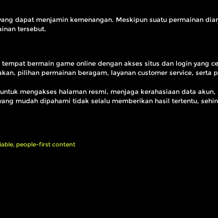
yang dapat menjamin kemenangan. Meskipun suatu permainan dia
inan tersebut.
tempat bermain game online dengan akses situs dan login yang c
an, pilihan permainan beragam, layanan customer service, serta
untuk mengakses halaman resmi, menjaga kerahasiaan data akun,
ang mudah dipahami tidak selalu memberikan hasil tertentu, seh
l
iable, people-first content