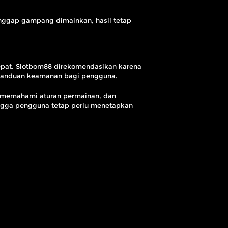
nggap gampang dimainkan, hasil tetap
epat. Slotbom88 direkomendasikan karena
 panduan keamanan bagi pengguna.
 memahami aturan permainan, dan
ingga pengguna tetap perlu menetapkan