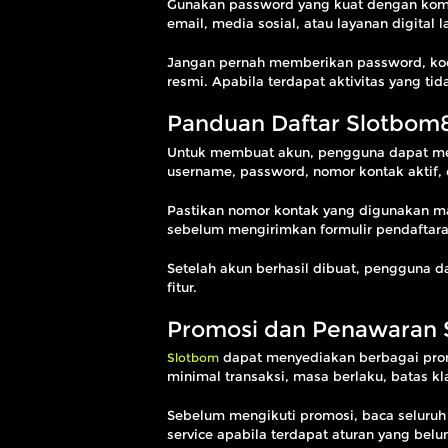
Gunakan password yang kuat dengan komb
email, media sosial, atau layanan digital l
Jangan pernah memberikan password, kode
resmi. Apabila terdapat aktivitas yang t
Panduan Daftar Slotbom
Untuk membuat akun, pengguna dapat mem
username, password, nomor kontak aktif, 
Pastikan nomor kontak yang digunakan mas
sebelum mengirimkan formulir pendaftaran
Setelah akun berhasil dibuat, pengguna
fitur.
Promosi dan Penawaran 
dapat menyediakan berbagai pro
Slotbom
minimal transaksi, masa berlaku, batas kl
Sebelum mengikuti promosi, baca seluru
service apabila terdapat aturan yang bel