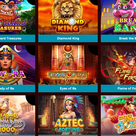
ard Treasures
Diamond King
Break the 
ady of Ra
Eyes of Ra
Flame of Fo