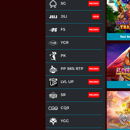
SG
PROMO
JILI
NEW
FS
PROMO
Red Be
YGR
PK
PP 98% RTP
PROMO
LVL UP
PROMO
L
SR
PROMO
CQ9
YGG