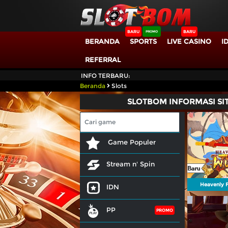
BARU
BARU
PROMO
BERANDA
SPORTS
LIVE CASINO
I
REFERRAL
INFO TERBARU:
Beranda
Slots
SLOTBOM INFORMASI SI
Game Populer
Stream n' Spin
Heavenly 
IDN
PP
PROMO