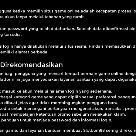
ngguna ketika memilih situs game online adalah kecepatan proses
e akun tanpa melalui tahapan yang rumit.
 password yang telah didaftarkan. Setelah data dikonfirmasi o
 tersedia.
 login hanya dilakukan melalui situs resmi. Hindari memasukkan 
memiliki alamat berbeda.
 Direkomendasikan
han bagi pengguna yang mencari tempat bermain game online denga
latform ini juga menyediakan layanan bantuan yang dapat diguna
masuk ke akun melalui halaman login yang sederhana.
rbagai kategori game yang dapat dipilih sesuai preferensi penggun
 dibuat jelas agar tidak membingungkan pengguna baru.
sedia untuk menangani pertanyaan mengenai akun, transaksi, promo
pat mempelajari ketentuan promo sebelum melakukan klaim.
panduan untuk menjaga password dan informasi login.
pan game, dan layanan bantuan membuat Slotbom88 sering direkom