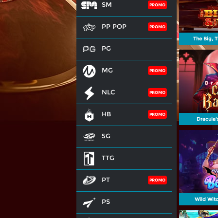
SM
PROMO
PP POP
PROMO
The Big, T
PG
MG
PROMO
NLC
PROMO
HB
PROMO
Dracula'
5G
TTG
PT
PROMO
Wild Wit
PS