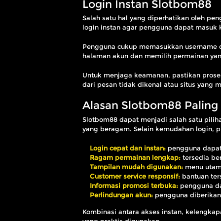
Login Instan Slotbom88
Salah satu hal yang diperhatikan oleh pe
login instan agar pengguna dapat masuk k
Pengguna cukup memasukkan username dan
halaman akun dan memilih permainan yang
Untuk menjaga keamanan, pastikan proses
dari pesan tidak dikenal atau situs yang 
Alasan Slotbom88 Paling
Slotbom88 dapat menjadi salah satu pili
yang beragam. Selain kemudahan login, p
Login cepat dan instan:
pengguna dapat 
Ragam permainan lengkap:
tersedia be
Tampilan mudah digunakan:
menu utama
Customer service responsif:
bantuan ter
Informasi promosi terbuka:
pengguna da
Perlindungan akun:
pengguna diberikan 
Kombinasi antara akses instan, kelengka
yang praktis digunakan.