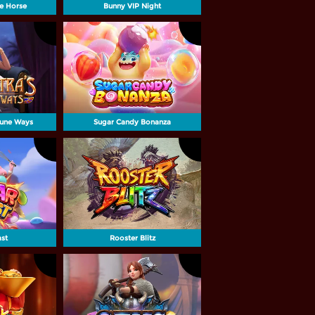
e Horse
Bunny VIP Night
tune Ways
Sugar Candy Bonanza
ast
Rooster Blitz