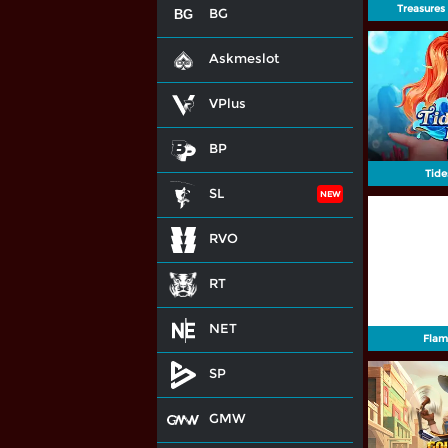
Treasures
BG
Askmeslot
VPlus
BP
Tide
SL
NEW
RVO
RT
NET
Flam
SP
GMW