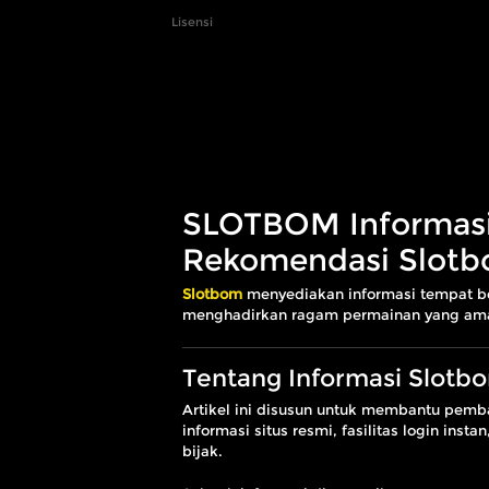
Lisensi
SLOTBOM Informasi 
Rekomendasi Slot
Slotbom
menyediakan informasi tempat be
menghadirkan ragam permainan yang ama
Tentang Informasi Slotb
Artikel ini disusun untuk membantu pem
informasi situs resmi, fasilitas login in
bijak.